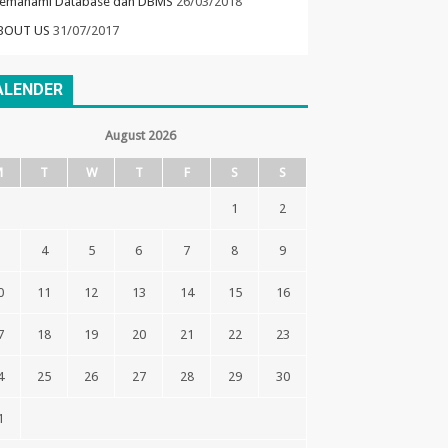
emahami Database dan DBMS
26/03/2018
BOUT US
31/07/2017
ALENDER
August 2026
M
T
W
T
F
S
S
1
2
3
4
5
6
7
8
9
0
11
12
13
14
15
16
7
18
19
20
21
22
23
4
25
26
27
28
29
30
1