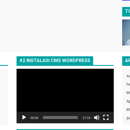
T
#2 INSTALASI CMS WORDPRESS
A
Video
A
Player
F
M
Ap
M
Ju
00:00
17:19