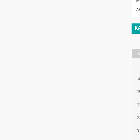
M
A
K
1
1
2
3