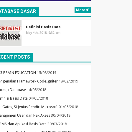
More
ATABASE DASAR
Definisi Basis Data
May 4th, 2018, 9:32 am
ECENT POSTS
P3 BRAIN EDUCATION
15/08/2019
engenalan Framework CodeIgniter
18/02/2019
ackup Database
14/05/2018
finisi Basis Data
04/05/2018
ll Gates, Si Jenius Pendiri Microsoft
01/05/2018
anajemen User dan Hak Akses
30/04/2018
BMS dan Aplikasi Basis Data
30/03/2018