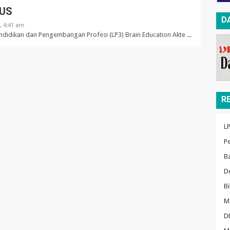
US
D
7, 4:41 am
idikan dan Pengembangan Profesi (LP3) Brain Education Akte ...
R
L
P
B
De
Bi
M
D