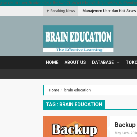
google-site-verification=QrLqfhn6wPiZHWOeUYkcsbZlshQzIn8S5x_Wd7wuD
Breaking News
Manajemen User dan Hak Akses
DBMS dan Aplikasi Basis Data
Memahami Database dan DBMS
ABOUT US
Backup Database
HOME
ABOUT US
DATABASE
TOK
Definisi Basis Data
Bill Gates, Si Jenius Pendiri Micr
Home
brain education
TAG : BRAIN EDUCATION
Backup
May 14th, 201