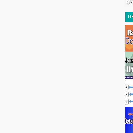
« A
D