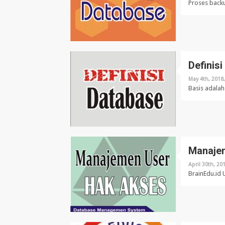
Proses backu
Definisi
May 4th, 2018
Basis adalah
Manaje
April 30th, 20
BrainEdu.id 