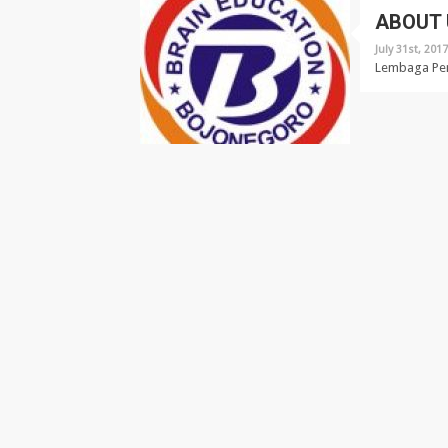
ABOUT 
July 31st, 201
Lembaga Pend