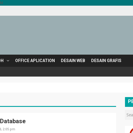
yM
OH
OFFICE APLICATION
DESAIN WEB
DESAIN GRAFIS
osoft
P
 Database
8, 2:05 pm