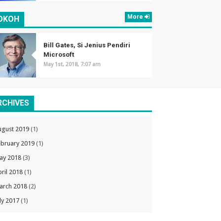
More
OKOH
Bill Gates, Si Jenius Pendiri
Microsoft
May 1st, 2018, 7:07 am
RCHIVES
ugust 2019
(1)
ebruary 2019
(1)
ay 2018
(3)
ril 2018
(1)
arch 2018
(2)
ly 2017
(1)